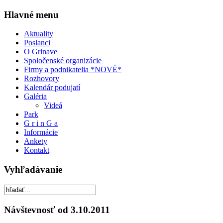
Hlavné menu
Aktuality
Poslanci
O Grinave
Spoločenské organizácie
Firmy a podnikatelia *NOVÉ*
Rozhovory
Kalendár podujatí
Galéria
Videá
Park
G r i n G a
Informácie
Ankety
Kontakt
Vyhľadávanie
Návštevnosť od 3.10.2011