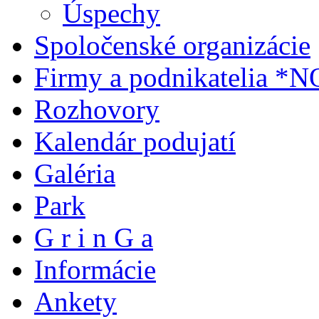
Úspechy
Spoločenské organizácie
Firmy a podnikatelia *
Rozhovory
Kalendár podujatí
Galéria
Park
G r i n G a
Informácie
Ankety