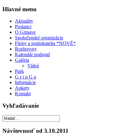
Hlavné menu
Aktuality
Poslanci
O Grinave
Spoločenské organizácie
Firmy a podnikatelia *NOVÉ*
Rozhovory
Kalendár podujatí
Galéria
Videá
Park
G r i n G a
Informácie
Ankety
Kontakt
Vyhľadávanie
Návštevnosť od 3.10.2011