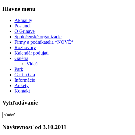
Hlavné menu
Aktuality
Poslanci
O Grinave
Spoločenské organizácie
Firmy a podnikatelia *NOVÉ*
Rozhovory
Kalendár podujatí
Galéria
Videá
Park
G r i n G a
Informácie
Ankety
Kontakt
Vyhľadávanie
Návštevnosť od 3.10.2011